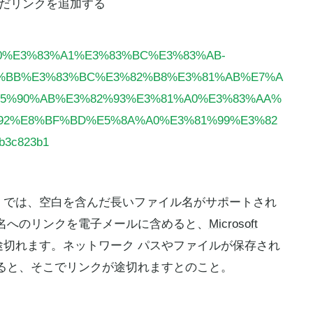
んだリンクを追加する
%90%E3%83%A1%E3%83%BC%E3%83%AB-
%BB%E3%83%BC%E3%82%B8%E3%81%AB%E7%A
5%90%AB%E3%82%93%E3%81%A0%E3%83%AA%
92%E8%BF%BD%E5%8A%A0%E3%81%99%E3%82
9b3c823b1
では、空白を含んだ長いファイル名がサポートされ
名へのリンクを電子メールに含めると、
Microsoft
切れます。ネットワーク パスやファイルが保存され
ると、そこでリンクが途切れますとのこと。