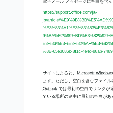
電子メール メッセージに空白を含
https://support.office.com/ja-
jp/article/%E9%9B%BB%E5%AD
%E3%83%A1%E3%83%83%E3%82
9%BA%E7%99%BD%E3%82%92%E
E3%83%B3%E3%82%AF%E3%82%
%8B-65e3086b-8f1c-4e4c-88ab-748
サイトによると、
Microsoft
Windows
ます。ただし、空白を含むファイル
Outlook
では最初の空白でリンクが途
ている場所の途中に最初の空白があ