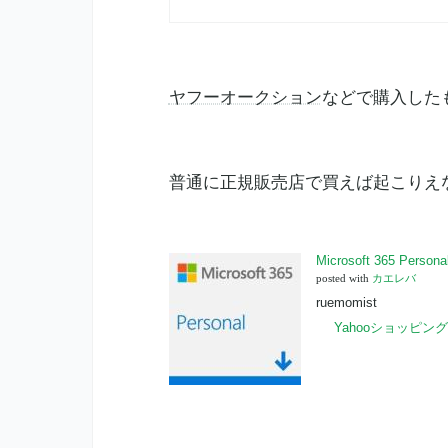
ヤフーオークション
などで購入した
普通に正規販
売店
で買えば起こりえ
Microsoft 365 Pe
posted with
カエレバ
ruemomist
Yahooショッピング