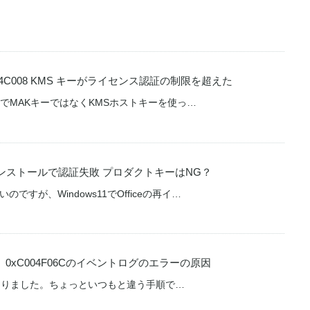
04C008 KMS キーがライセンス認証の制限を超えた
認証でMAKキーではなくKMSホストキーを使っ…
ceの再インストールで認証失敗 プロダクトキーはNG？
ですが、Windows11でOfficeの再イ…
69、0xC004F06Cのイベントログのエラーの原因
まりました。ちょっといつもと違う手順で…